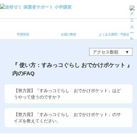
学習状況
お届け教材
学習状況
お届け教材
よくある質問・手続き
よくある質問・手続き
保護者サポート小学講座 トップ
アクセス数順
登録情報の変更・各種お手続き
『 使い方：すみっコぐらし おでかけポケット 』
内のFAQ
会員ページへログイン
お客様サポート(手続き・照会)
【努力賞】「すみっコぐらし おでかけポケット」はど
よくある質問・お問い合わせ
うやって使うのですか？
カテゴリーから探す
【努力賞】「すみっコぐらし おでかけポケット」のサ
イズを教えてください。
お問い合わせ窓口