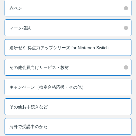
お問い合わせ窓口
赤ペン
他の講座のよくある質問・手続きはこちら
マーク模試
こどもちゃれんじ
進研ゼミ 小学講座
進研ゼミ 得点力アップシリーズ for Nintendo Switch
進研ゼミ 中学講座 中高一貫
その他会員向けサービス・教材
進研ゼミ 高校講座
キャンペーン（検定合格応援・その他）
進研ゼミ中学講座のご紹介はこちら
その他お手続きなど
会員サイトはこちら
海外で受講中のかた