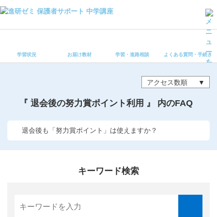
学習状況
お届け教材
学習状況
お届け教材
学習・進路相談
よくある質問・手続き
学習・進路相談
よくある質問・手続き
アクセス数順
受講ルール
保護者サポート中学講座 トップ
『 退会後の努力賞ポイント利用 』 内のFAQ
登録情報の変更・各種お手続き
退会後も「努力賞ポイント」は使えますか？
会員ページへログイン
お客様サポート(手続き・照会)
キーワード検索
よくある質問・お問い合わせ
カテゴリーから探す