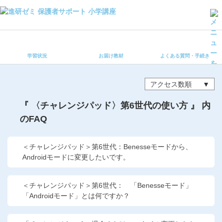
学習状況
お届け教材
学習状況
お届け教材
よくある質問・手続き
よくある質問・手続き
保護者サポート小学講座 トップ
アクセス数順
登録情報の変更・各種お手続き
『 〈チャレンジパッド〉第6世代の使い方 』 内
のFAQ
会員ページへログイン
お客様サポート(手続き・照会)
＜チャレンジパッド＞第6世代：Benesseモードから、
よくある質問・お問い合わせ
Androidモードに変更したいです。
カテゴリーから探す
＜チャレンジパッド＞第6世代： 「Benesseモード」
「Androidモード」とは何ですか？
お問い合わせ窓口