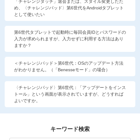
「チャレンジタッチ」退会または、スタイル変更したた
他の講座のよくある質問・手続きはこちら
め、〈チャレンジパッド〉第6世代をAndroidタブレット
として使いたい
こどもちゃれんじ
第6世代タブレットで起動時に毎回会員IDとパスワードの
進研ゼミ 中学講座
入力が求められますが、入力せずに利用する方法はあり
ますか？
進研ゼミ 中学講座 中高一貫
進研ゼミ 高校講座
＜チャレンジパッド＞第6世代：OSのアップデート方法
がわかりません。（「Benesseモード」の場合）
進研ゼミ小学講座のご紹介はこちら
〈チャレンジパッド〉第6世代：「アップデートをインス
トール」という画面が表示されていますが、どうすれば
よいですか。
会員サイト(お子様用)はこちら
キーワード検索