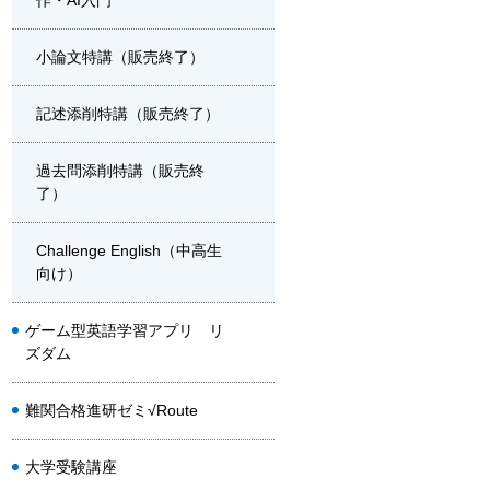
作・AI入門
小論文特講（販売終了）
記述添削特講（販売終了）
過去問添削特講（販売終
了）
Challenge English（中高生
向け）
ゲーム型英語学習アプリ リ
ズダム
難関合格進研ゼミ√Route
大学受験講座