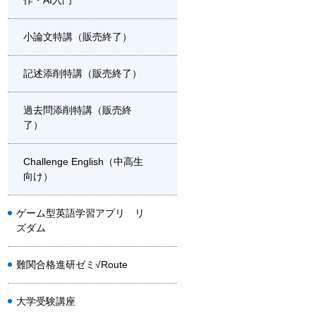
作・AI入門
小論文特講（販売終了）
記述添削特講（販売終了）
過去問添削特講（販売終
了）
Challenge English（中高生
向け）
ゲーム型英語学習アプリ リ
ズダム
難関合格進研ゼミ√Route
大学受験講座