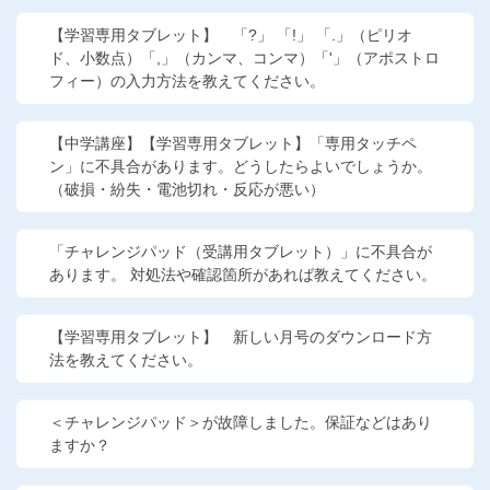
こどもちゃれんじ
【学習専用タブレット】 「?」 「!」 「.」（ピリオ
ド、小数点）「,」（カンマ、コンマ）「'」（アポストロ
進研ゼミ 小学講座
フィー）の入力方法を教えてください。
進研ゼミ 中学講座
【中学講座】【学習専用タブレット】「専用タッチペ
進研ゼミ 高校講座
ン」に不具合があります。どうしたらよいでしょうか。
（破損・紛失・電池切れ・反応が悪い）
進研ゼミ中学講座中高一貫のご紹介はこちら
「チャレンジパッド（受講用タブレット）」に不具合が
あります。 対処法や確認箇所があれば教えてください。
会員サイトはこちら
【学習専用タブレット】 新しい月号のダウンロード方
法を教えてください。
＜チャレンジパッド＞が故障しました。保証などはあり
ますか？