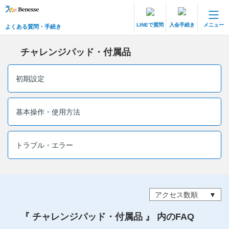
LINEで質問
入会手続き
メニュー
よくある質問・手続き
保護者サポート 中高一貫講座 トップ
よくある質問・手続き
チャレンジパッド・付属品
登録情報の変更・各種お手続き
初期設定
会員ページへログイン
お客様サポート(手続き・照会)
基本操作・使用方法
よくある質問・お問い合わせ
トラブル・エラー
カテゴリーから探す
お問い合わせ窓口
アクセス数順
他の講座のよくある質問・手続きはこちら
『 チャレンジパッド・付属品 』 内のFAQ