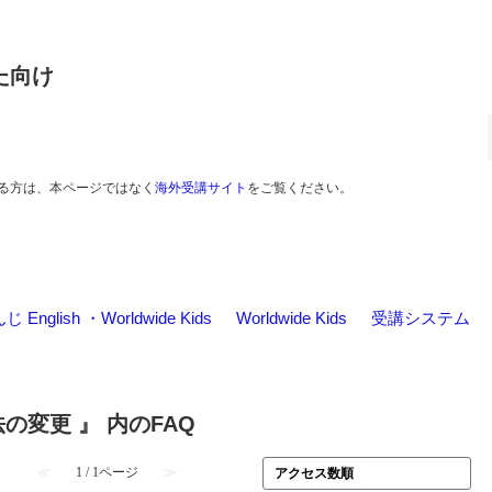
た向け
る方は、本ページではなく
海外受講サイト
をご覧ください。
nglish ・Worldwide Kids
>
Worldwide Kids
>
受講システム
の変更 』 内のFAQ
≪
1 / 1ページ
≫