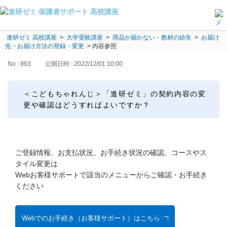
進研ゼミ 高校講座
よくある質問・手続き
>
大学受験講座
>
商品が届かない・教材の紛失
>
お届け
先・お届け方法の登録・変更
>
内容参照
保護者サポート高校講座トップ
No : 963
公開日時 : 2022/12/01 10:00
登録情報の変更・各種お手続き
＜こどもちゃれんじ＞「進研ゼミ」の契約内容の変
会員ページへログイン
更や確認はどうすればよいですか？
お客様サポート(手続き・照会)
よくある質問・お問い合わせ
ご登録情報、お支払状況、お手続き状況の確認、コースやス
カテゴリーから探す
タイル変更は
Webお客様サポートで該当のメニューからご確認・お手続き
お問い合わせ窓口
ください
他の講座のよくある質問・手続きはこちら
Webでのお手続き（お客様サポート）はこちら