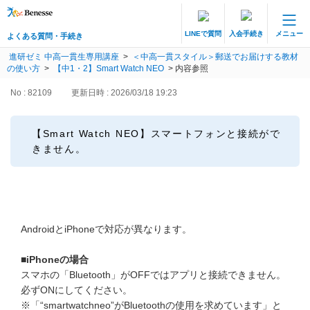
LINEで質問
入会手続き
メニュー
よくある質問・手続き
保護者サポート 中高一貫講座 トップ
進研ゼミ 中高一貫生専用講座
>
＜中高一貫スタイル＞郵送でお届けする教材
よくある質問・手続き
の使い方
>
【中1・2】Smart Watch NEO
>
内容参照
No : 82109
更新日時 : 2026/03/18 19:23
登録情報の変更・各種お手続き
会員ページへログイン
【Smart Watch NEO】スマートフォンと接続がで
お客様サポート(手続き・照会)
きません。
よくある質問・お問い合わせ
カテゴリーから探す
AndroidとiPhoneで対応が異なります。
お問い合わせ窓口
■iPhoneの場合
スマホの「Bluetooth」がOFFではアプリと接続できません。
必ずONにしてください。
他の講座のよくある質問・手続きはこちら
※「“smartwatchneo”がBluetoothの使用を求めています」と