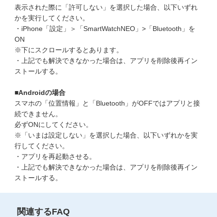
表示された際に「許可しない」を選択した場合、以下いずれ
こどもちゃれんじ
かを実行してください。
・iPhone「設定」＞「SmartWatchNEO」>「Bluetooth」を
進研ゼミ 小学講座
ON
※下にスクロールするとあります。
進研ゼミ 中学講座
・上記でも解決できなかった場合は、アプリを削除後再イン
ストールする。
進研ゼミ 高校講座
■Androidの場合
進研ゼミ中学講座中高一貫のご紹介はこちら
スマホの「位置情報」と「Bluetooth」がOFFではアプリと接
続できません。
必ずONにしてください。
※「いまは設定しない」を選択した場合、以下いずれかを実
会員サイトはこちら
行してください。
・アプリを再起動させる。
・上記でも解決できなかった場合は、アプリを削除後再イン
ストールする。
関連するFAQ