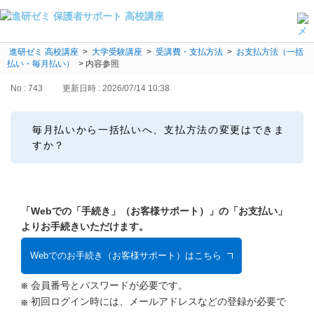
進研ゼミ 高校講座
よくある質問・手続き
>
大学受験講座
>
受講費・支払方法
>
お支払方法（一括
払い・毎月払い）
>
内容参照
保護者サポート高校講座トップ
No : 743
更新日時 : 2026/07/14 10:38
登録情報の変更・各種お手続き
毎月払いから一括払いへ、支払方法の変更はできま
会員ページへログイン
すか？
お客様サポート(手続き・照会)
よくある質問・お問い合わせ
「Webでの「手続き」（お客様サポート）」の「お支払い」
カテゴリーから探す
よりお手続きいただけます。
お問い合わせ窓口
Webでのお手続き（お客様サポート）はこちら
会員番号とパスワードが必要です。
他の講座のよくある質問・手続きはこちら
初回ログイン時には、メールアドレスなどの登録が必要で