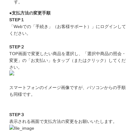
す。
こどもちゃれんじ
●支払方法の変更手順
進研ゼミ 小学講座
STEP１
「Webでの「手続き」（お客様サポート）」にログインして
進研ゼミ 中学講座
ください。
進研ゼミ 中学講座 中高一貫
STEP２
TOP画面で変更したい商品を選択し、「選択中商品の照会・
変更」の「お支払い」をタップ（またはクリック）してくだ
進研ゼミ高校講座のご紹介はこちら
さい。
スマートフォンのイメージ画像ですが、パソコンからの手順
会員サイトはこちら
も同様です。
STEP３
表示される画面で支払方法の変更をお願いいたします。