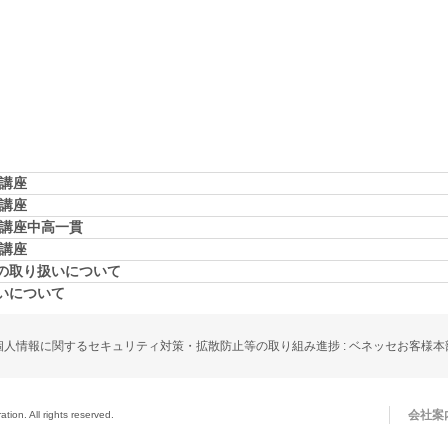
学講座
学講座
学講座中高一貫
校講座
の取り扱いについて
いについて
個人情報に関するセキュリティ対策・拡散防止等の取り組み進捗 : ベネッセお客様本
会社案
ion. All rights reserved.