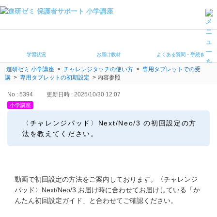
学習状況
お届け教材
学習状況
お届け教材
よくある質問・手続き
よくある質問・手続き
進研ゼミ 小学講座
>
チャレンジタッチの使い方
>
専用タブレットでの受
保護者サポート小学講座 トップ
講
>
専用タブレットの初期設定
>
内容参照
No : 5394
更新日時 : 2025/10/30 12:07
登録情報の変更・各種お手続き
小学講座
会員ページへログイン
〈チャレンジパッド〉Next/Neo/3 の初回設定の方
お客様サポート(手続き・照会)
法を教えてください。
よくある質問・お問い合わせ
カテゴリーから探す
動画で初回設定の方法をご案内しております。〈チャレンジ
パッド〉Next/Neo/3 お届け時に合わせてお届けしている「か
お問い合わせ窓口
んたん初回設定ガイド」と合わせてご確認ください。