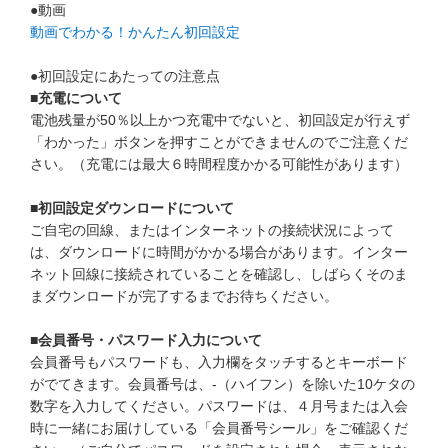
●動画
他の講座のよくある質問・手続きはこちら
動画でわかる！かんたん初回設定
こどもちゃれんじ
●初回設定にあたっての注意点
■充電について
進研ゼミ 中学講座
電池残量が50％以上かつ充電中でないと、初回設定が行えず
「わかった」ボタンを押すことができませんのでご注意くだ
進研ゼミ 中学講座 中高一貫
さい。（充電には最大６時間程度かかる可能性があります）
進研ゼミ 高校講座
■初回設定ダウンロードについて
ご自宅の回線、またはインターネットの接続状況によって
は、ダウンロードに時間がかかる場合があります。インター
進研ゼミ小学講座のご紹介はこちら
ネット回線に接続されていることを確認し、しばらくそのま
まダウンロードが完了するまでお待ちください。
会員サイト(お子様用)はこちら
■会員番号・パスワード入力について
会員番号もパスワードも、入力欄をタッチするとキーボード
がでてきます。会員番号は、‐（ハイフン）を除いた10ケタの
数字を入力してください。パスワードは、４月号または入会
時に一緒にお届けしている「会員番号シール」をご確認くだ