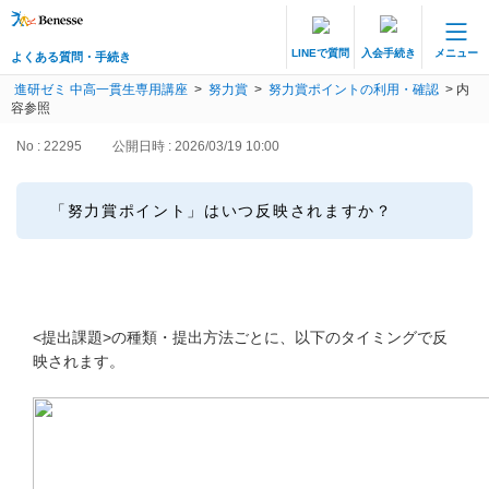
LINEで質問
入会手続き
メニュー
よくある質問・手続き
保護者サポート 中高一貫講座 トップ
進研ゼミ 中高一貫生専用講座
>
努力賞
>
努力賞ポイントの利用・確認
>
内
よくある質問・手続き
容参照
No : 22295
公開日時 : 2026/03/19 10:00
登録情報の変更・各種お手続き
会員ページへログイン
「努力賞ポイント」はいつ反映されますか？
お客様サポート(手続き・照会)
よくある質問・お問い合わせ
<提出課題>の種類・提出方法ごとに、以下のタイミングで反
カテゴリーから探す
映されます。
お問い合わせ窓口
他の講座のよくある質問・手続きはこちら