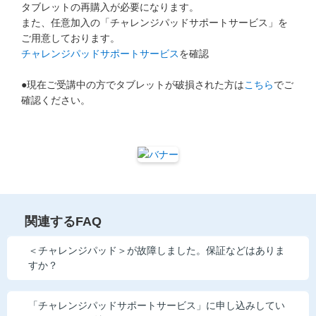
タブレットの再購入が必要になります。
他の講座のよくある質問・手続きはこちら
また、任意加入の「チャレンジパッドサポートサービス」を
ご用意しております。
こどもちゃれんじ
チャレンジパッドサポートサービス
を確認
進研ゼミ 中学講座
●現在ご受講中の方でタブレットが破損された方は
こちら
でご
確認ください。
進研ゼミ 中学講座 中高一貫
進研ゼミ 高校講座
進研ゼミ小学講座のご紹介はこちら
関連するFAQ
会員サイト(お子様用)はこちら
＜チャレンジパッド＞が故障しました。保証などはありま
すか？
「チャレンジパッドサポートサービス」に申し込みしてい