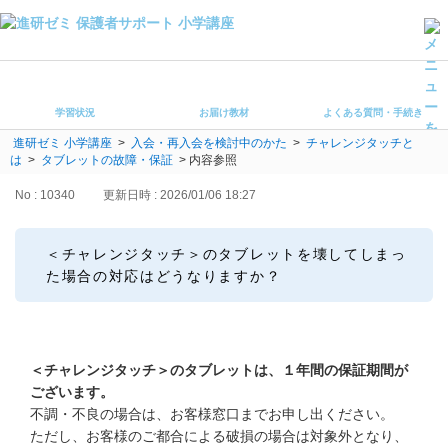
学習状況
お届け教材
学習状況
お届け教材
よくある質問・手続き
よくある質問・手続き
進研ゼミ 小学講座
>
入会・再入会を検討中のかた
>
チャレンジタッチと
保護者サポート小学講座 トップ
は
>
タブレットの故障・保証
>
内容参照
No : 10340
更新日時 : 2026/01/06 18:27
登録情報の変更・各種お手続き
会員ページへログイン
＜チャレンジタッチ＞のタブレットを壊してしまっ
お客様サポート(手続き・照会)
た場合の対応はどうなりますか？
よくある質問・お問い合わせ
カテゴリーから探す
＜チャレンジタッチ＞のタブレットは、１年間の保証期間が
ございます。
お問い合わせ窓口
不調・不良の場合は、お客様窓口までお申し出ください。
ただし、お客様のご都合による破損の場合は対象外となり、