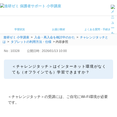
学習状況
お届け教材
学習状況
お届け教材
よくある質問・手続き
よくある質問・手続き
進研ゼミ 小学講座
>
入会・再入会を検討中のかた
>
チャレンジタッチと
保護者サポート小学講座 トップ
は
>
タブレットの利用方法・仕様
>
内容参照
No : 10328
公開日時 : 2026/01/13 10:00
登録情報の変更・各種お手続き
会員ページへログイン
＜チャレンジタッチ＞はインターネット環境がなく
お客様サポート(手続き・照会)
ても（オフラインでも）学習できますか？
よくある質問・お問い合わせ
カテゴリーから探す
＜チャレンジタッチ＞の受講には、ご自宅にWi-Fi環境が必要
です。
お問い合わせ窓口