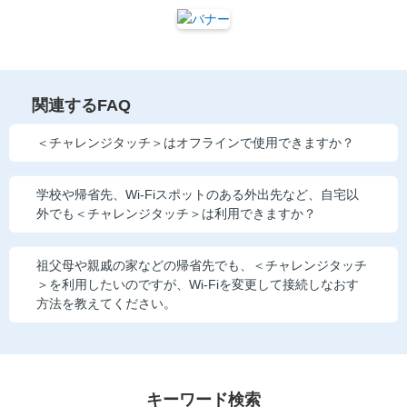
他の講座のよくある質問・手続きはこちら
こどもちゃれんじ
進研ゼミ 中学講座
関連するFAQ
進研ゼミ 中学講座 中高一貫
＜チャレンジタッチ＞はオフラインで使用できますか？
進研ゼミ 高校講座
学校や帰省先、Wi-Fiスポットのある外出先など、自宅以
外でも＜チャレンジタッチ＞は利用できますか？
進研ゼミ小学講座のご紹介はこちら
祖父母や親戚の家などの帰省先でも、＜チャレンジタッチ
＞を利用したいのですが、Wi-Fiを変更して接続しなおす
方法を教えてください。
会員サイト(お子様用)はこちら
キーワード検索