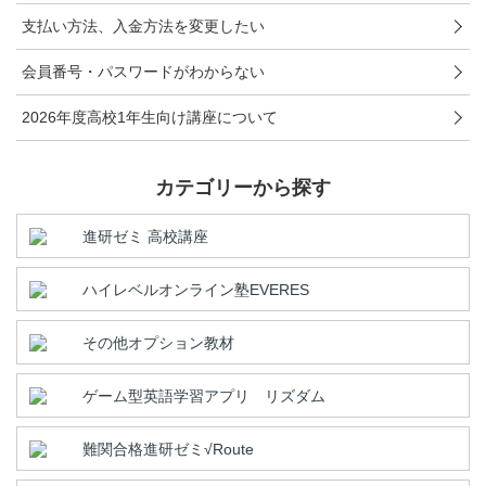
こどもちゃれんじ
支払い方法、入金方法を変更したい
進研ゼミ 小学講座
会員番号・パスワードがわからない
進研ゼミ 中学講座
2026年度高校1年生向け講座について
進研ゼミ 中学講座 中高一貫
カテゴリーから探す
進研ゼミ高校講座のご紹介はこちら
進研ゼミ 高校講座
ハイレベルオンライン塾EVERES
会員サイトはこちら
その他オプション教材
ゲーム型英語学習アプリ リズダム
難関合格進研ゼミ√Route