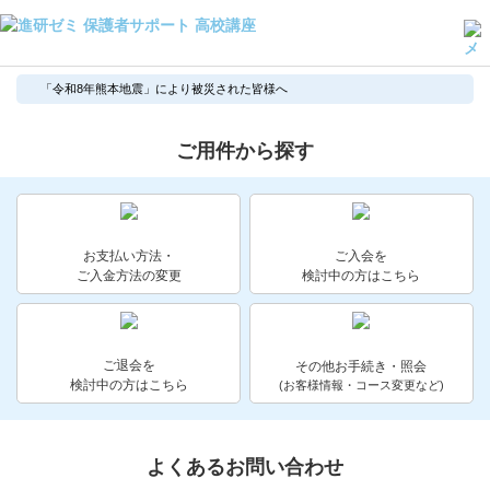
よくある質問・手続き
「令和8年熊本地震」により被災された皆様へ
保護者サポート高校講座トップ
ご用件から探す
登録情報の変更・各種お手続き
会員ページへログイン
お客様サポート(手続き・照会)
お支払い方法・
ご入会を
ご入金方法の変更
検討中の方はこちら
よくある質問・お問い合わせ
カテゴリーから探す
ご退会を
その他お手続き・照会
検討中の方はこちら
(お客様情報・コース変更など)
お問い合わせ窓口
他の講座のよくある質問・手続きはこちら
よくあるお問い合わせ