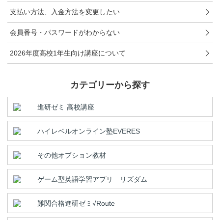
こどもちゃれんじ
支払い方法、入金方法を変更したい
進研ゼミ 小学講座
会員番号・パスワードがわからない
進研ゼミ 中学講座
2026年度高校1年生向け講座について
進研ゼミ 中学講座 中高一貫
カテゴリーから探す
進研ゼミ高校講座のご紹介はこちら
進研ゼミ 高校講座
ハイレベルオンライン塾EVERES
会員サイトはこちら
その他オプション教材
ゲーム型英語学習アプリ リズダム
難関合格進研ゼミ√Route