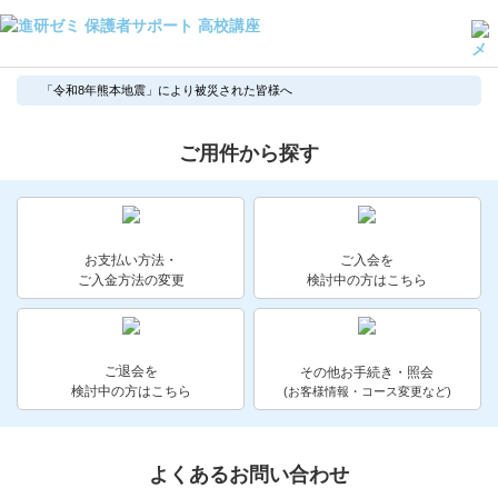
よくある質問・手続き
「令和8年熊本地震」により被災された皆様へ
保護者サポート高校講座トップ
ご用件から探す
登録情報の変更・各種お手続き
会員ページへログイン
お客様サポート(手続き・照会)
お支払い方法・
ご入会を
ご入金方法の変更
検討中の方はこちら
よくある質問・お問い合わせ
カテゴリーから探す
ご退会を
その他お手続き・照会
検討中の方はこちら
(お客様情報・コース変更など)
お問い合わせ窓口
他の講座のよくある質問・手続きはこちら
よくあるお問い合わせ