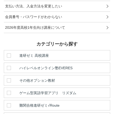
こどもちゃれんじ
支払い方法、入金方法を変更したい
進研ゼミ 小学講座
会員番号・パスワードがわからない
進研ゼミ 中学講座
2026年度高校1年生向け講座について
進研ゼミ 中学講座 中高一貫
カテゴリーから探す
進研ゼミ高校講座のご紹介はこちら
進研ゼミ 高校講座
ハイレベルオンライン塾EVERES
会員サイトはこちら
その他オプション教材
ゲーム型英語学習アプリ リズダム
難関合格進研ゼミ√Route