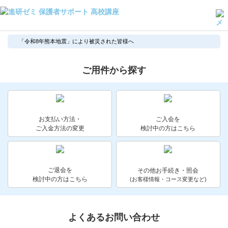
よくある質問・手続き
「令和8年熊本地震」により被災された皆様へ
保護者サポート高校講座トップ
ご用件から探す
登録情報の変更・各種お手続き
会員ページへログイン
お客様サポート(手続き・照会)
お支払い方法・
ご入会を
ご入金方法の変更
検討中の方はこちら
よくある質問・お問い合わせ
カテゴリーから探す
ご退会を
その他お手続き・照会
検討中の方はこちら
(お客様情報・コース変更など)
お問い合わせ窓口
他の講座のよくある質問・手続きはこちら
よくあるお問い合わせ