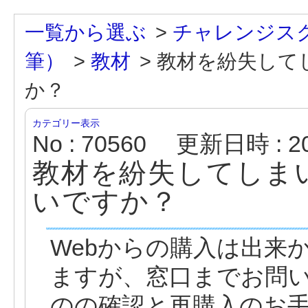
一覧から選ぶ
>
チャレンジス
筆）
>
教材
>
教材を紛失して
か？
カテゴリー表示
No : 70560
更新日時 : 202
教材を紛失してしま
いですか？
Webからの購入は出来
ますが、窓口までお問
のの確認と再購入のお