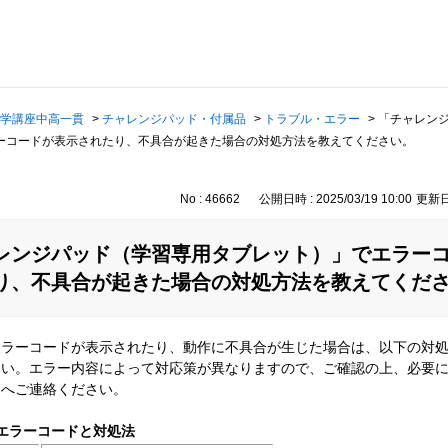
学講座中高一貫
>
チャレンジパッド・付属品
>
トラブル・エラー
>
「チャレン
ーコードが表示されたり、不具合が起きた場合の対処方法を教えてください。
No : 46662
公開日時 : 2025/03/19 10:00
更新日時
レンジパッド（学習専用タブレット）」でエラー
り、不具合が起きた場合の対処方法を教えてくだ
エラーコードが表示されたり、動作に不具合が生じた場合は、以下の対
さい。エラー内容によって対応策が異なりますので、ご確認の上、必要
クへご連絡ください。
エラーコードと対処法