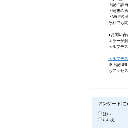
上記に該
・端末の
・Wi-F
それでも
●お問い合
エラーが
ヘルプデ
ヘルプデ
※上記UR
らアクセ
アンケート:
はい
いいえ