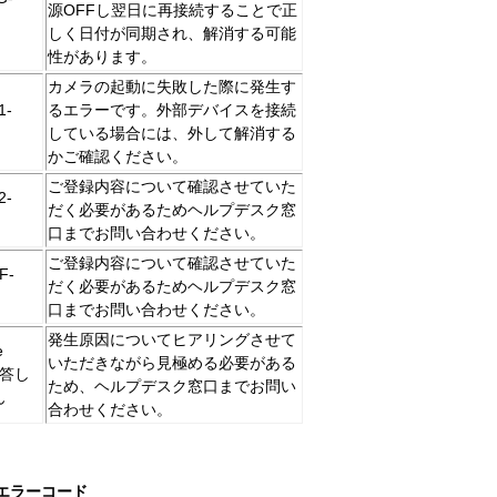
源OFFし翌日に再接続することで正
しく日付が同期され、解消する可能
性があります。
カメラの起動に失敗した際に発生す
1-
るエラーです。外部デバイスを接続
している場合には、外して解消する
かご確認ください。
ご登録内容について確認させていた
2-
だく必要があるためヘルプデスク窓
口までお問い合わせください。
ご登録内容について確認させていた
F-
だく必要があるためヘルプデスク窓
口までお問い合わせください。
発生原因についてヒアリングさせて
e
いただきながら見極める必要がある
応答し
ため、ヘルプデスク窓口までお問い
ん
合わせください。
エラーコード