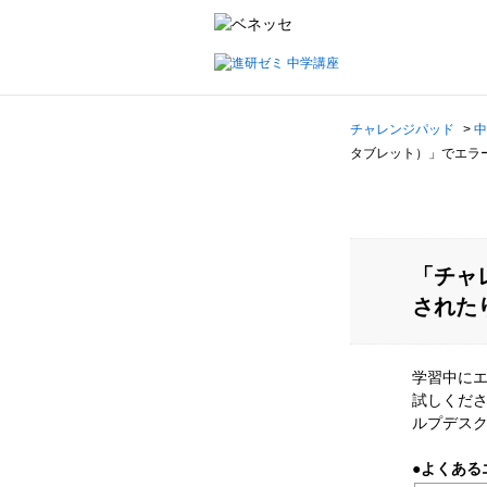
チャレンジパッド
>
中
タブレット）」でエラ
「チャ
された
学習中に
試しくだ
ルプデス
●よくある