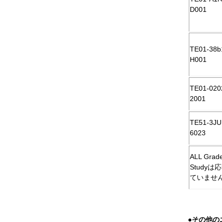
D001
TE01-38b
H001
TE01-020
2001
TE51-3JU
6023
ALL Grad
Studyは
ていませ
●その他の