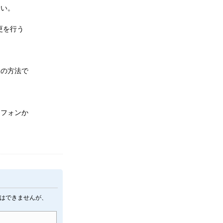
さい。
更を行う
望の方法で
トフォンか
はできませんが、