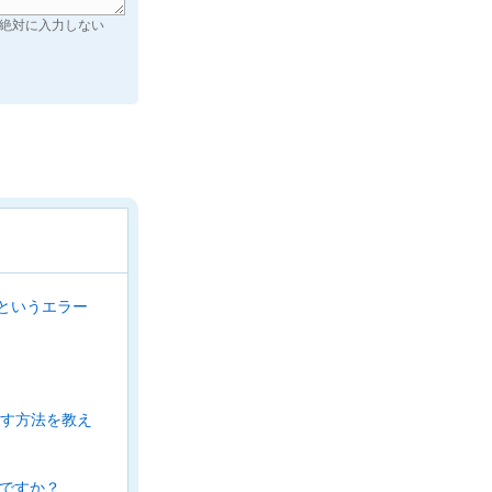
絶対に入力しない
4というエラー
おす方法を教え
ですか？