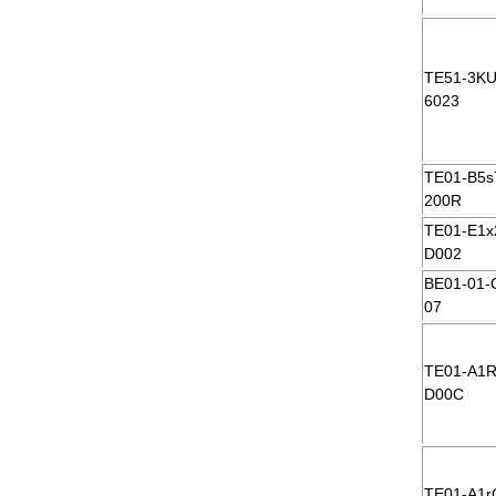
TE51-3KU
6023
TE01-B5s
200R
TE01-E1x
D002
BE01-01-
07
TE01-A1R
D00C
TE01-A1r