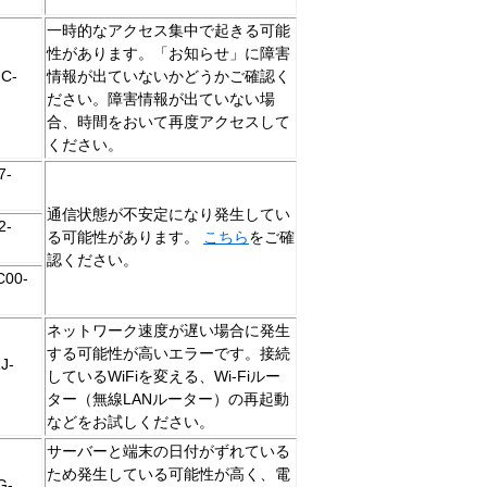
一時的なアクセス集中で起きる可能
性があります。「お知らせ」に障害
C-
情報が出ていないかどうかご確認く
ださい。障害情報が出ていない場
合、時間をおいて再度アクセスして
ください。
7-
通信状態が不安定になり発生してい
2-
る可能性があります。
こちら
をご確
認ください。
C00-
ネットワーク速度が遅い場合に発生
する可能性が高いエラーです。接続
J-
しているWiFiを変える、Wi-Fiルー
ター（無線LANルーター）の再起動
などをお試しください。
サーバーと端末の日付がずれている
ため発生している可能性が高く、電
G-