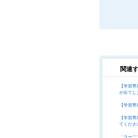
関連す
【学習専用
が出てし
【学習専
【学習専
てくださ
「ラーニ