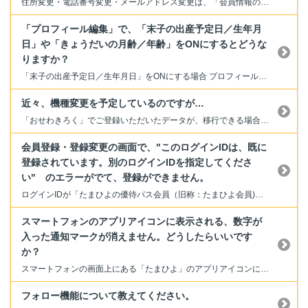
住所変更・電話番号変更・メールアドレス変更は、「会員情報の確認・変更」はこちらからご変更ください。（ログインが必要です） ※内祝いなどの通販サイトの登録情報のご変更については、「たまひよSHOP」にログイン頂き、マイページの「会員情報変更」からお手続きください。
「プロフィール編集」で、「末子の出産予定日／生年月
日」や「きょうだいの月齢／年齢」をONにするとどうな
りますか？
「末子の出産予定日／生年月日」をONにする場合 プロフィールには、 末子のお子さまの出産予定日／生年月日や妊娠週数が表示されます。 投稿では出産予定日／生年月日が表示され、設定状況により妊娠週数も表示されます。 （詳しくは下記をご確認ください） ※投稿に妊娠週数が表示されるのは、きょうだいの月齢／年齢が表示されている場合のみです。 ※あとからいつでも変更できます。...
近々、機種変更を予定しているのですが…
「おせわきろく」でご登録いただいたデータが、移行できる場合と、できない場合がございます。 機種変更の際は、必ずこちらをご確認のうえ、お願いいたします。 全ての「機種変更」「データ引継ぎ」には対応ができておらず、ご不便をおかけして申し訳ございません。 ご了解いただけますようお願いいたします。 機種変更の際のデータ引継ぎ方法はこちらから
会員登録・登録変更の画面で、"このログインIDは、既に
登録されています。別のログインIDを指定してくださ
い" のエラーがでて、登録ができません。
ログインIDが「たまひよの優待パス会員（旧称：たまひよ会員)」や「たまひよSHOP」 にて既に登録されている場合、本エラーメッセージが表示されます。 〇新規登録の場合 ・「たまひよの優待パス会員」にメールアドレスをログインIDとしてご利用の場合は、既に登録済みのアカウントでログインしてください。 ・「たまひよSHOP」をご登録の場合は、お手数ですが異なるメールアドレス(ログイン...
スマートフォンのアプリアイコンに表示される、数字が
入った通知マークが消えません。どうしたらいいです
か？
スマートフォンの画面上にある「たまひよ」のアプリアイコンに表示される【数字が入った通知ボタン】は、アプリ内の更新のお知らせなどをご案内しております。 そのマークが消えない場合、以下の（１）（２）をご確認ください。 （１）その他アプリ内の赤い通知ボタンが表示されているコーナーがあれば開いていただくようお願いします。 （２）「まいにちのたまひよ」アプリか...
フォロー機能について教えてください。