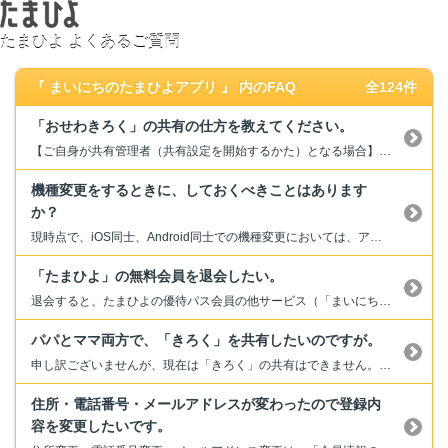
たまひよ よくあるご質問
『 まいにちのたまひよアプリ 』 内のFAQ
全124件
「おせわきろく」の共有の仕方を教えてください。
【ご自身が共有管理者（共有設定を開始するかた）となる場合】 アプリにお子さまを複数名登録している場合は、共有をしたいお子さまをホーム画面表示に設定のうえ「おせわきろく」を開き、下記手順にて共有設定をしてください。 （１）「おせわきろく」画面右上の歯車マークより、「おせわきろく設定」を開く （２）「おせわきろくの共有」内にある「共有コードを発行する」をタップ （３）共有...
機種変更をするときに、しておくべきことはあります
か？
現時点で、iOS同士、Android同士での機種変更においては、アプリの【データ移行】をおこなっていただくことが可能です。 （本アプリ利用における設定情報や、「きろく」「ルーム投稿」の内容が保持された状態で、新機種でもご利用いただけます。） ご利用のOSに応じて、以下についてご確認をお願いいたします。 --------------------------...
「たまひよ」の無料会員を退会したい。
退会すると、たまひよの優待パス会員の他サービス（「まいにちのたまひよ」アプリのプレゼント応募等）も利用できなくなりますのでご注意ください。 ■メール配信のみ停止することもできます。こちらのFAQをご参照ください。 退会手続き後、何通か入れ違いでメールをお送りしてしまうことがございます。何卒ご了承ください。 ■退会をご希望の場合は、退会受付よりお手続きください。 →退会受付...
パパとママ両方で、「きろく」を共有したいのですが。
申し訳ございませんが、現在は「きろく」の共有はできません。 「きろく」はお子さまの顔写真等個人情報を含むためセキュリティの観点もあり、機能の検討にはしばらく時間を要する見込みです。 大変申し訳ありませんが、ご理解いただけますようお願いいたします。
住所・電話番号・メールアドレスが変わったので登録内
容を変更したいです。