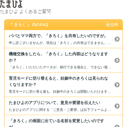
たまひよ よくあるご質問
『 きろく 』 内のFAQ
全22件
パパとママ両方で、「きろく」を共有したいのですが。
申し訳ございませんが、現在は「きろく」の共有はできません。 「きろく」はお子さまの顔写真等個人情報を含むためセキュリティの観点もあり、機能の検討にはしばらく時間を要する見込みです。 大変申し訳ありませんが、ご理解いただけますようお願いいたします。
機種交換をしたら、「きろく」した内容はどうなります
か？
「きろく」いただいたデータが、移行できる場合と、できない場合がございます。 機種変更の際は、必ずこちらをご確認のうえ、お願いいたします。 全ての機種変更には対応ができておらず、ご不便をおかけして申し訳ございません。 ご了解いただけますようお願いいたします。
育児モードに切り替えると、妊娠中のきろくは見られな
くなりますか？
育児モードに切り替え後も、妊娠中のきろくは閲覧いただけます。 妊娠モードから「生まれたらタップ」ボタンを経由して育児モードに切り替えた場合、同じお子さまの記録として「きろく」を継続してご利用いただけます。 アプリを起動し「きろく」へ最初にアクセスしたときは、そのときの妊娠・生後月数に合わせた位置が表示されますが、上にスクロールしていただくと妊娠期を含めた過去の記録...
たまひよのアプリについて、意見や要望を伝えたい
たまひよのアプリに関する「ご意見・ご要望」は以下フォームよりお願いいたします。 https://enquete.benesse.ne.jp/forms/o/we7d587676/form いただいたご意見・ご要望はすべてアプリ「まいにちのたまひよ」担当者にて拝見し、今後のサービス改善にあたっての参考にさせていただきますので、ぜひお気づきの点がありましたら、ご意見をお寄せく...
「きろく」の画面に出ている名前を変更したいのです