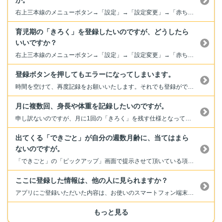
が。
右上三本線のメニューボタン→「設定」→「設定変更」→「赤ちゃん」より、該当のお子さまを選び、「ニックネーム」より変更ください。なお「きろく」画面に表示される名前は、「ホーム」画面の上部に表示される名前と共通で表示される仕様となっており、どちらか一方のみ変更することはできません。
育児期の「きろく」を登録したいのですが、どうしたら
いいですか？
右上三本線のメニューボタン→「設定」→「設定変更」→「赤ちゃん」より、該当のお子さまを選び、「生まれたらタップ」より出産報告をお願いします。登録後、育児期の記録ができるようになります。
登録ボタンを押してもエラーになってしまいます。
時間を空けて、再度記録をお願いいたします。それでも登録ができない場合は、端末の保存容量の不足が原因の可能性があります。空き容量を確保してから、再度記録してください。
月に複数回、身長や体重を記録したいのですが。
申し訳ないのですが、月に1回の「きろく」を残す仕様となっております。月に何度でも記録できますが、都度「上書き」されます。ご了承ください。
出てくる「できごと」が自分の週数月齢に、当てはまら
ないのですが。
「できごと」の「ピックアップ」画面で提示させて頂いている項目は、あくまで成長の目安・参考となっております。 成長・発達には個人差があります。必要以上に心配しすぎる必要はありません。他の子との違いにあまり深刻にならず、記録してみてください。
ここに登録した情報は、他の人に見られますか？
アプリにご登録いただいた内容は、お使いのスマートフォン端末に保存され、一般に公開されることはありません。 ただし登録された情報に応じて、アプリ上でおすすめ情報などを提示させて頂くことがあります。詳しくは規約をご確認ください。
もっと見る