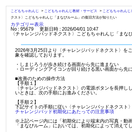
こどもちゃれんじ
>
こどもちゃれんじ教材・サービス
>
こどもちゃれんじ
クスト〉こどもちゃれんじ「まなびルーム」の復旧方法が知りたい
カテゴリー表示
No : 95679
更新日時 : 2026/04/01 10:47
〈チャレンジパッドネクスト〉こどもちゃれんじ「まな
2026年3月25日より〈チャレンジパッドネクスト〉
象を確認しております。
・しまじろうが歩き続ける画面から先に進まない
・ローディングアイコンが回り続ける黒い画面から先
■改善のための操作方法
【手順１】
〈チャレンジパッドネクスト〉の電源ボタンを長押し
いときは、次の手順にお進みください。
【手順２】
下記サイトの手順に従い〈チャレンジパッドネクスト
チャレンジパッド初期化にあたっての注意事項
※上記ページ内には「初期化により端末内の写真・動
「まなびルーム」においては、初期化によって消えて