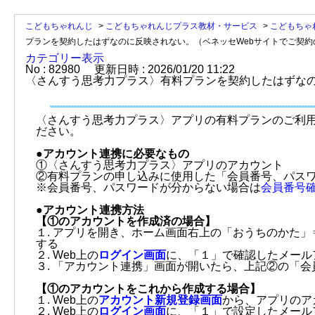
こどもちゃれんじ
>
こどもちゃれんじプラス教材・サービス
>
こどもちゃ
プランを契約したはずなのに反映されない。（ベネッセWebサイトでご契約
カテゴリー表示
No : 82980
更新日時 : 2026/01/20 11:22
〈さんすう思考力プラス〉有料プランを契約したはずなの
〈さんすう思考力プラス〉アプリの有料プランのご利
ださい。
●アカウント連携に必要なもの
①〈さんすう思考力プラス〉アプリのアカウント
②有料プランの申し込みに使用した「会員番号、パス
※会員番号、パスワードが分からない場合は
会員番号
●アカウント連携方法
【①のアカウントを作成済の場合】
１. アプリを開き、ホーム画面右上の「おうちのかた
する
２. Web上の
ログイン画面
に、「１」で確認したメール
３. 「アカウント連携」画面が開いたら、上記②の「
【①のアカウントをこれから作成する場合】
１. Web上の
アカウント新規登録画面
から、アプリのア
２. Web上の
ログイン画面
に、「１」で設定したメール