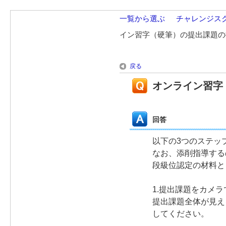
一覧から選ぶ
>
チャレンジス
イン習字（硬筆）の提出課題の
戻る
オンライン習字
回答
以下の3つのステッ
なお、添削指導する
段級位認定の材料と
1.提出課題をカメラ
提出課題全体が見え
してください。