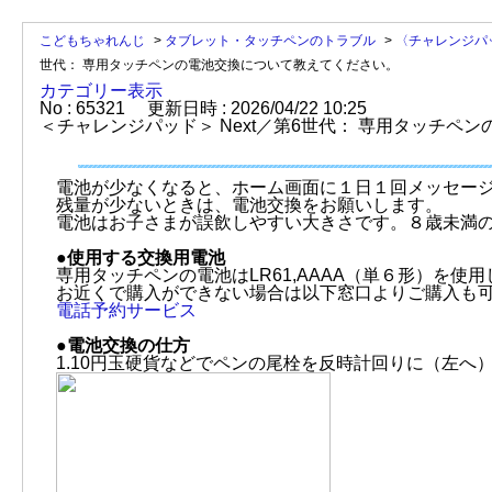
こどもちゃれんじ
>
タブレット・タッチペンのトラブル
>
〈チャレンジパ
世代： 専用タッチペンの電池交換について教えてください。
カテゴリー表示
No : 65321
更新日時 : 2026/04/22 10:25
＜チャレンジパッド＞ Next／第6世代： 専用タッチペ
電池が少なくなると、ホーム画面に１日１回メッセー
残量が少ないときは、電池交換をお願いします。
電池はお子さまが誤飲しやすい大きさです。８歳未満
●使用する交換用電池
専用タッチペンの電池はLR61,AAAA（単６形）を
お近くで購入ができない場合は以下窓口よりご購入も可
電話予約サービス
●電池交換の仕方
1.10円玉硬貨などでペンの尾栓を反時計回りに（左へ