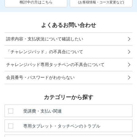
お問い合わせ窓口
検討中の方はこちら
(お客様情報・コース変更など)
他の講座のよくある質問・手続きはこちら
よくあるお問い合わせ
こどもちゃれんじ
請求内容・支払状況について確認したい
進研ゼミ 小学講座
「チャレンジパッド」の不具合について
進研ゼミ 中学講座 中高一貫
チャレンジパッド専用タッチペンの不具合について
進研ゼミ 高校講座
会員番号・パスワードがわからない
進研ゼミ中学講座のご紹介はこちら
カテゴリーから探す
受講費・支払い関連
会員サイトはこちら
専用タブレット・タッチペンのトラブル