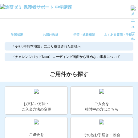
学習状況
お届け教材
学習状況
お届け教材
学習・進路相談
よくある質問・手続き
学習・進路相談
よくある質問・手続き
「令和8年熊本地震」により被災された皆様へ
受講ルール
〈チャレンジパッドNext〉ローディング画面から進めない事象について
保護者サポート中学講座 トップ
ご用件から探す
登録情報の変更・各種お手続き
会員ページへログイン
お客様サポート(手続き・照会)
お支払い方法・
ご入会を
ご入金方法の変更
検討中の方はこちら
よくある質問・お問い合わせ
カテゴリーから探す
ご退会を
その他お手続き・照会