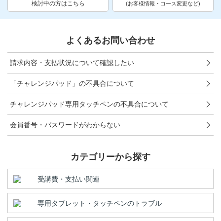
お問い合わせ窓口
検討中の方はこちら
(お客様情報・コース変更など)
他の講座のよくある質問・手続きはこちら
よくあるお問い合わせ
こどもちゃれんじ
請求内容・支払状況について確認したい
進研ゼミ 小学講座
「チャレンジパッド」の不具合について
進研ゼミ 中学講座 中高一貫
チャレンジパッド専用タッチペンの不具合について
進研ゼミ 高校講座
会員番号・パスワードがわからない
進研ゼミ中学講座のご紹介はこちら
カテゴリーから探す
受講費・支払い関連
会員サイトはこちら
専用タブレット・タッチペンのトラブル