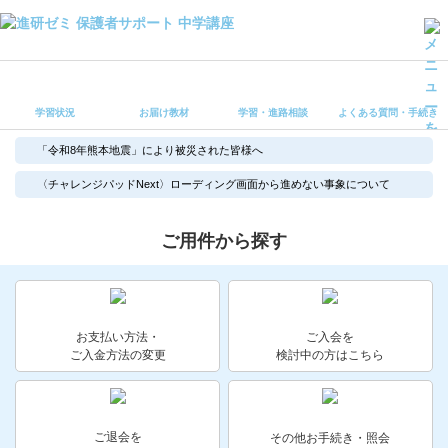
学習状況
お届け教材
学習状況
お届け教材
学習・進路相談
よくある質問・手続き
学習・進路相談
よくある質問・手続き
「令和8年熊本地震」により被災された皆様へ
受講ルール
〈チャレンジパッドNext〉ローディング画面から進めない事象について
保護者サポート中学講座 トップ
ご用件から探す
登録情報の変更・各種お手続き
会員ページへログイン
お客様サポート(手続き・照会)
お支払い方法・
ご入会を
ご入金方法の変更
検討中の方はこちら
よくある質問・お問い合わせ
カテゴリーから探す
ご退会を
その他お手続き・照会