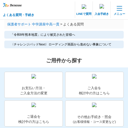
LINEで質問
入会手続き
メニュー
よくある質問・手続き
保護者サポート 中高一貫講座 トップ
保護者サポート 中学講座中高一貫
>
よくある質問
よくある質問・手続き
「令和8年熊本地震」により被災された皆様へ
登録情報の変更・各種お手続き
〈チャレンジパッドNext〉ローディング画面から進めない事象について
会員ページへログイン
ご用件から探す
お客様サポート(手続き・照会)
よくある質問・お問い合わせ
お支払い方法・
ご入会を
カテゴリーから探す
ご入金方法の変更
検討中の方はこちら
お問い合わせ窓口
ご退会を
その他お手続き・照会
他の講座のよくある質問・手続きはこちら
検討中の方はこちら
(お客様情報・コース変更など)