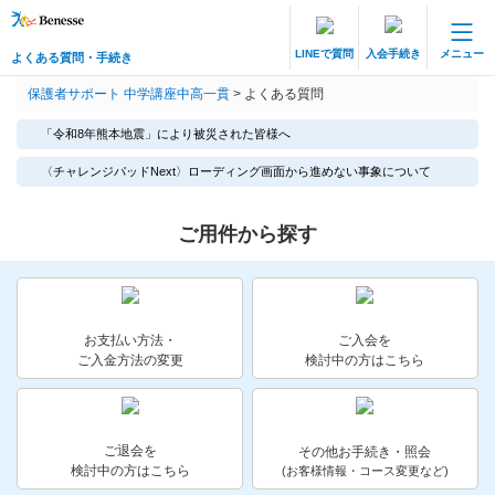
LINEで質問
入会手続き
メニュー
よくある質問・手続き
保護者サポート 中高一貫講座 トップ
保護者サポート 中学講座中高一貫
>
よくある質問
よくある質問・手続き
「令和8年熊本地震」により被災された皆様へ
登録情報の変更・各種お手続き
〈チャレンジパッドNext〉ローディング画面から進めない事象について
会員ページへログイン
ご用件から探す
お客様サポート(手続き・照会)
よくある質問・お問い合わせ
お支払い方法・
ご入会を
カテゴリーから探す
ご入金方法の変更
検討中の方はこちら
お問い合わせ窓口
ご退会を
その他お手続き・照会
他の講座のよくある質問・手続きはこちら
検討中の方はこちら
(お客様情報・コース変更など)