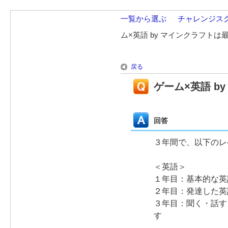
一覧から選ぶ
>
チャレンジス
ム×英語 by マインクラフト
戻る
ゲーム×英語 
回答
３年間で、以下のレ
＜英語＞
１年目：基本的な英
２年目：発達した英
３年目：聞く・話す
す