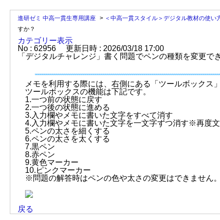
進研ゼミ 中高一貫生専用講座
>
＜中高一貫スタイル＞デジタル教材の使い
すか？
カテゴリー表示
No : 62956
更新日時 : 2026/03/18 17:00
「デジタルチャレンジ」書く問題でペンの種類を変更で
メモを利用する際には、右側にある「ツールボックス
ツールボックスの機能は下記です。
1.一つ前の状態に戻す
2.一つ後の状態に進める
3.入力欄やメモに書いた文字をすべて消す
4.入力欄やメモに書いた文字を一文字ずつ消す※再度
5.ペンの太さを細くする
6.ペンの太さを太くする
7.黒ペン
8.赤ペン
9.黄色マーカー
10.ピンクマーカー
※問題の解答時はペンの色や太さの変更はできません
戻る