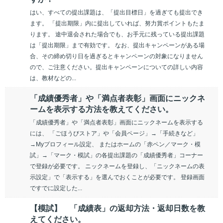
はい、すべての提出課題は、「提出目標日」を過ぎても提出でき
ます。 「提出期限」内に提出していれば、努力賞ポイントもたま
ります。 途中退会された場合でも、お手元に残っている提出課題
は「提出期限」まで有効です。 なお、提出キャンペーンがある場
合、その締め切り日を過ぎるとキャンペーンの対象になりません
ので、ご注意ください。提出キャンペーンについての詳しい内容
は、教材などの...
「成績優秀者」や「満点者表彰」画面にニックネ
ームを表示する方法を教えてください。
「成績優秀者」や「満点者表彰」画面にニックネームを表示する
には、 「ごほうびストア」や「会員ページ」→「手続きなど」
→Myプロフィール設定、 またはホームの「赤ペン／マーク・模
試」→「マーク・模試」の各提出課題の「成績優秀者」コーナー
で登録が必要です。 ニックネームを登録し、「ニックネームの表
示設定」で「表示する」を選んでおくことが必要です。 登録画面
ですでに設定した...
【模試】 「成績表」の返却方法・返却日数を教
えてください。