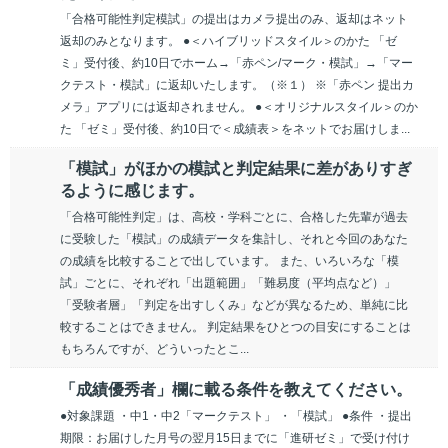
「合格可能性判定模試」の提出はカメラ提出のみ、返却はネット
返却のみとなります。 ●＜ハイブリッドスタイル＞のかた 「ゼ
ミ」受付後、約10日でホーム→「赤ペン/マーク・模試」→「マー
クテスト・模試」に返却いたします。（※１） ※「赤ペン 提出カ
メラ」アプリには返却されません。 ●＜オリジナルスタイル＞のか
た 「ゼミ」受付後、約10日で＜成績表＞をネットでお届けしま...
「模試」がほかの模試と判定結果に差がありすぎ
るように感じます。
「合格可能性判定」は、高校・学科ごとに、合格した先輩が過去
に受験した「模試」の成績データを集計し、それと今回のあなた
の成績を比較することで出しています。 また、いろいろな「模
試」ごとに、それぞれ「出題範囲」「難易度（平均点など）」
「受験者層」「判定を出すしくみ」などが異なるため、単純に比
較することはできません。 判定結果をひとつの目安にすることは
もちろんですが、どういったとこ...
「成績優秀者」欄に載る条件を教えてください。
●対象課題 ・中1・中2「マークテスト」 ・「模試」 ●条件 ・提出
期限：お届けした月号の翌月15日までに「進研ゼミ」で受け付け