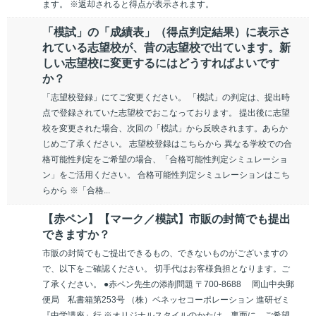
ます。 ※返却されると得点が表示されます。
「模試」の「成績表」（得点判定結果）に表示さ
れている志望校が、昔の志望校で出ています。新
しい志望校に変更するにはどうすればよいです
か？
「志望校登録」にてご変更ください。 「模試」の判定は、提出時
点で登録されていた志望校でおこなっております。 提出後に志望
校を変更された場合、次回の「模試」から反映されます。あらか
じめご了承ください。 志望校登録はこちらから 異なる学校での合
格可能性判定をご希望の場合、「合格可能性判定シミュレーショ
ン」をご活用ください。 合格可能性判定シミュレーションはこち
らから ※「合格...
【赤ペン】【マーク／模試】市販の封筒でも提出
できますか？
市販の封筒でもご提出できるもの、できないものがございますの
で、以下をご確認ください。 切手代はお客様負担となります。ご
了承ください。 ●赤ペン先生の添削問題 〒700-8688 岡山中央郵
便局 私書箱第253号 （株）ベネッセコーポレーション 進研ゼミ
『中学講座』行 ※オリジナルスタイルのかたは、裏面に、ご希望