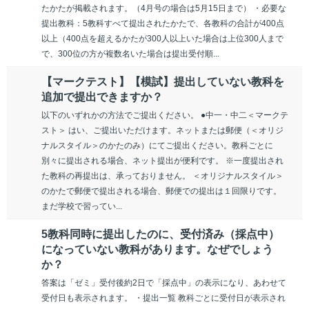
たかたが掲載されます。（4月号の場合は5月15日まで） ・必要な
提出教科：5教科すべて提出されたかたで、各教科の合計が400点
以上（400点を超えるかたが300人以上いた場合は上位300人まで
で、300位の方が複数名いた場合は提出受付順...
【マークテスト】【模試】提出していない教科を
追加で提出できますか？
以下のいずれかの方法でご提出ください。 ●中一・中二＜マークテ
スト＞ はい、ご提出いただけます。ネットまたは郵便（＜オリジ
ナルスタイル＞のかたのみ）にてご提出ください。教科ごとに
別々に提出される場合、ネット提出が便利です。 ※一度提出され
た教科の再提出は、承っておりません。 ＜オリジナルスタイル＞
のかたで郵便で提出される場合、郵便での提出は１回限りです。
まだ学校で習ってい...
5教科同時に提出したのに、受付済み（採点中）
になっていない教科があります。なぜでしょう
か？
答案は「ゼミ」受付後約2日で「採点中」の表示になり、あわせて
受付日も表示されます。 ・提出一覧 教科ごとに受付日が表示され