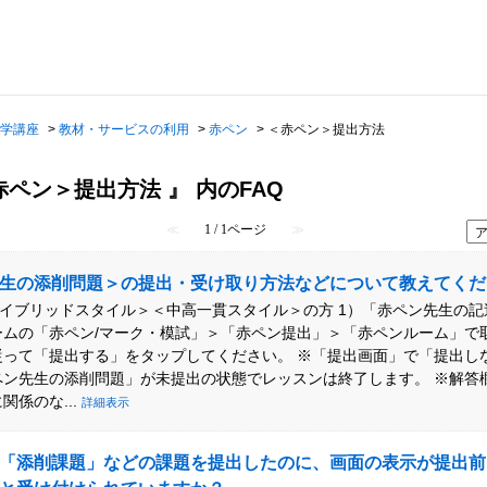
学講座
>
教材・サービスの利用
>
赤ペン
>
＜赤ペン＞提出方法
赤ペン＞提出方法 』 内のFAQ
≪
1 / 1ページ
≫
生の添削問題＞の提出・受け取り方法などについて教えてくだ
ハイブリッドスタイル＞＜中高一貫スタイル＞の方 1）「赤ペン先生の
ームの「赤ペン/マーク・模試」＞「赤ペン提出」＞「赤ペンルーム」で
従って「提出する」をタップしてください。 ※「提出画面」で「提出し
ペン先生の添削問題」が未提出の状態でレッスンは終了します。 ※解答
関係のな...
詳細表示
「添削課題」などの課題を提出したのに、画面の表示が提出前