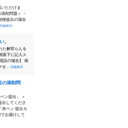
認いただけま
の添削問題＞ ・
郵便提出の場合
詳細表示
い。
まれた解答らんを
 画面下に記入ス
国語の場合】 画
...
詳細表示
生の添削問
ペン提出」 ＞
提出してくださ
「赤ペン 提出カ
態でお届けして