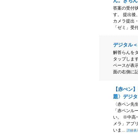
ん。きちん
答案の受付
す。 提出後
カメラ提出・
「ゼミ」受付
デジタル＜
解答らんをタ
タップします
ペースが表示
面の右側に記
【赤ぺン】
題〉デジタ
〈赤ペン先生
「赤ペンル
い。 ※中
メラ」アプ
いま...
詳細表