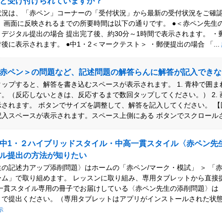
と受け付けられていますか？
状況は、「赤ペン」コーナーの「受付状況」から最新の受付状況をご確
、画面に反映されるまでの所要時間は以下の通りです。 ●＜赤ペン先生
デジタル提出の場合 提出完了後、約30分～1時間で表示されます。 ・
後に表示されます。 ●中1・2＜マークテスト＞ ・郵便提出の場合 「...
赤ペン＞の問題など、記述問題の解答らんに解答が記入できな
ップすると、解答を書き込むスペースが表示されます。 1. 青枠で囲
。（反応しないときは、反応するまで数回タップしてください。） 2.
されます。 ボタンでサイズを調整して、解答を記入してください。 【
入スペースが表示されます。スペース上側にある ボタンでスクロールさせ
中1・２ハイブリッドスタイル・中高一貫スタイル〈赤ペン先
ル提出の方法が知りたい
の記述力アップ添削問題〉はホームの「赤ペン/マーク・模試」 ＞ 「赤
ーム」で取り組めます。 レッスンに取り組み、専用タブレットから直接
高一貫スタイル専用の冊子でお届けしている〈赤ペン先生の添削問題〉は
リで提出ください。（専用タブレットはアプリがインストールされた状
示