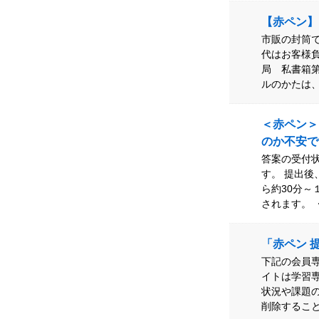
【赤ペン】
市販の封筒
代はお客様負
局 私書箱第
ルのかたは、
＜赤ペン＞
のか不安で
答案の受付
す。 提出後
ら約30分～
されます。 
「赤ペン 
下記の会員
イトは学習
状況や課題
削除するこ