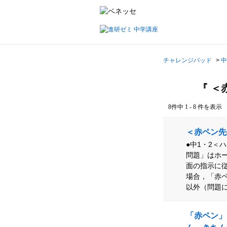
チャレンジパッド
>
中
『 ＜
8件中 1 - 8 件を表示
＜赤ペン先
●中1・2＜
問題」はホ
面の指示に
場合，「赤
以外（問題に
「赤ペン」