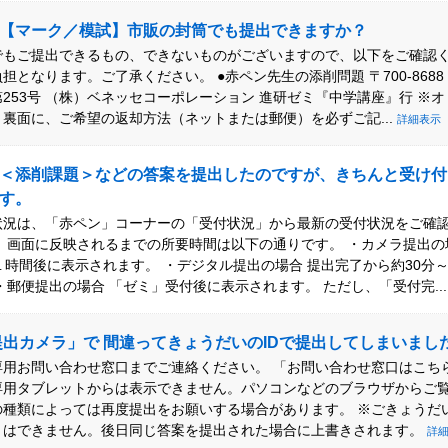
【マーク／模試】市販の封筒でも提出できますか？
でもご提出できるもの、できないものがございますので、以下をご確認く
担となります。ご了承ください。 ●赤ペン先生の添削問題 〒700-868
253号 （株）ベネッセコーポレーション 進研ゼミ『中学講座』行 ※
裏面に、ご希望の返却方法（ネットまたは郵便）を必ずご記...
詳細表示
＜添削課題＞などの答案を提出したのですが、きちんと受け付
す。
状況は、「赤ペン」コーナーの「受付状況」から最新の受付状況をご確
、画面に反映されるまでの所要時間は以下の通りです。 ・カメラ提出の
１時間後に表示されます。 ・デジタル提出の場合 提出完了から約30分
・郵便提出の場合 「ゼミ」受付後に表示されます。 ただし、「受付完..
提出カメラ」で 間違ってきょうだいのIDで提出してしまいまし
専用お問い合わせ窓口までご連絡ください。 「お問い合わせ窓口はこち
専用タブレットからは表示できません。パソコンなどのブラウザからご覧
の種類によっては再度提出をお願いする場合があります。 ※ごきょうだ
とはできません。後日同じ答案を提出された場合に上書きされます。
詳