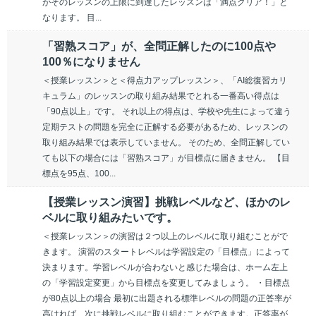
がそのレッスンの上限に到達したレッスンは「満点クリア！」と
なります。 目...
「習熟スコア」が、全問正解したのに100点や
100％になりません
＜授業レッスン＞と＜得点力アップレッスン＞、「AI総復習カリ
キュラム」のレッスンの取り組み結果でとれる一番高い得点は
「90点以上」です。 それ以上の得点は、学校や先生によって違う
定期テストの問題を完全に正解する必要があるため、レッスンの
取り組み結果では表示していません。 そのため、全問正解してい
ても以下の場合には「習熟スコア」が目標点に届きません。 【目
標点を95点、100...
【授業レッスン演習】挑戦レベルなど、ほかのレ
ベルに取り組みたいです。
＜授業レッスン＞の演習は２つ以上のレベルに取り組むことがで
きます。 演習のスタートレベルは学習設定の「目標点」によって
決まります。学習レベルが合わないと感じた場合は、ホーム左上
の「学習設定変更」から目標点を変更してみましょう。 ・目標点
が80点以上の場合 最初に出題される標準レベルの問題の正答率が
高ければ、次に挑戦レベルに取り組むことができます。正答率が