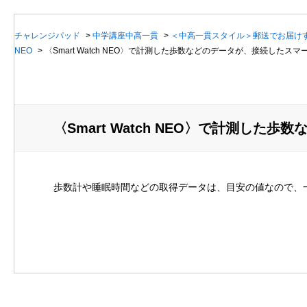
チャレンジパッド
>
中学講座中高一貫
>
＜中高一貫スタイル＞郵送でお届け
NEO
>
〈Smart Watch NEO〉で計測した歩数などのデータが、接続した
〈Smart Watch NEO〉で計測
歩数計や睡眠時間などの取得データは、目安の値なので、