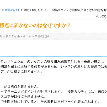
ム
>
学習の記録
>
全問正解したのに、「習熟スコア」が目標点に届かないのはなぜ
No : 630
標点に届かないのはなぜですか？
リッドスタイル
>
ホーム
>
学習の記録
復習カリキュラム」のレッスンの取り組み結果でとれる一番高い得点は「
の問題を完全に正解する必要があるため、レッスンの取り組み結果では
コア」が目標点に届きません。
ア」が目標点を超えません。
なってラーニングポイントが付与されます。「授業カルテ」には「満点
熟スコアが目標点を超えません。
まで全問正解にしていると、その教科に王冠マークが表示されます。