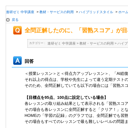
進研ゼミ 中学講座
>
教材・サービスの利用
>
ハイブリッドスタイル
>
ホー
戻る
全問正解したのに、「習熟スコア」が目
カテゴリー :
進研ゼミ 中学講座
>
教材・サービスの利用
>
ハイブ
回答
＜授業レッスン＞と＜得点力アップレッスン＞、「AI総
それ以上の得点は、学校や先生によって違う定期テスト
そのため、全問正解していても以下の場合には「習熟ス
【目標点を95点、100点に設定している場合】
各レッスンの取り組み結果として表示される「習熟スコ
その場合も各レッスンに全問正解すると「クリア！」と
HOMEの「学習の記録」のグラフでは、全問正解でも習
その場合もすべてのレッスンで最も難しいレベルの問題