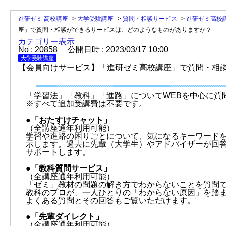
進研ゼミ 高校講座
>
大学受験講座
>
質問・相談サービス
>
進研ゼミ高校
座」で質問・相談ができるサービスは、どのようなものがありますか？
カテゴリー表示
No : 20858
公開日時 : 2023/03/17 10:00
大学受験講座
【会員向けサービス】「進研ゼミ高校講座」で質問・相
「学習法」「教科」「進路」についてWEBを中心に質
※すべて追加受講費は不要です。
●「おたすけチャット」
（全講座通年利用可能）
学習や進路の困りごとについて、気になるキーワードを
示します。過去に先輩（大学生）やアドバイザーが回
サポートします。
●「教科質問サービス」
（全講座通年利用可能）
「ゼミ」教材の問題の解き方でわからないことを質問
教科のプロが、一人ひとりの「わからない原因」を踏
よくある質問とその回答もご覧いただけます。
●「先輩ダイレクト」
（全講座通年利用可能）