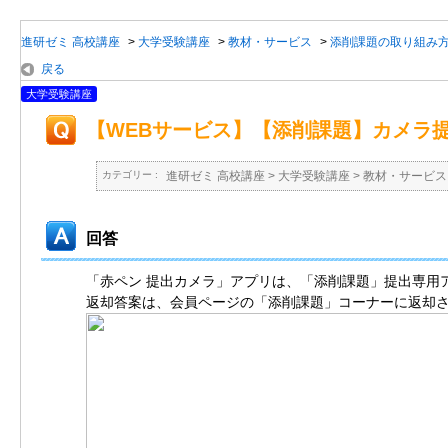
進研ゼミ 高校講座
>
大学受験講座
>
教材・サービス
>
添削課題の取り組み
戻る
大学受験講座
【WEBサービス】【添削課題】カメラ
カテゴリー :
進研ゼミ 高校講座
>
大学受験講座
>
教材・サービス
回答
「赤ペン 提出カメラ」アプリは、「添削課題」提出専用
返却答案は、会員ページの「添削課題」コーナーに返却