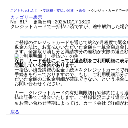
こどもちゃれんじ
>
受講費・支払い関連
>
返金
>
クレジットカードで一
カテゴリー表示
No : 817
更新日時 : 2025/10/17 18:20
クレジットカードで一括払い済ですが、途中解約した場
ご登録のクレジットカードを通じて約2か月程度で返金
返金方法は、お支払いいただいた金額を一旦全額返金
ます。全額取り消し分と再請求分の差額が実際の返金
なお、カード会社によっては返金額をご利用明細に表
記載している場合があります。
一括払い済受講費の返金手続きをクレジットカードで行
手続きを行っておりますので、もし、ご利用明細部分
だいた金額のご返金明細が確認できない、という場合
お問い合わせください。
万一、クレジットカードの有効期限切れや解約により返金
払出証書でご返金いたします。ご登録状況により返金
お問い合わせ時期によっては、カード会社で詳細が
戻る