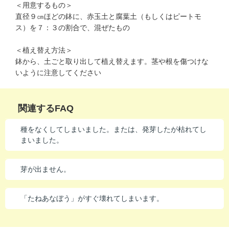
＜用意するもの＞
進研ゼミ 中学講座 中高一貫
直径９㎝ほどの鉢に、赤玉土と腐葉土（もしくはピートモ
ス）を７：３の割合で、混ぜたもの
進研ゼミ 高校講座
＜植え替え方法＞
鉢から、土ごと取り出して植え替えます。茎や根を傷つけな
こどもちゃれんじのご紹介はこちら
いように注意してください
関連するFAQ
会員サイトはこちら
種をなくしてしまいました。または、発芽したが枯れてし
まいました。
芽が出ません。
「たねあなぼう」がすぐ壊れてしまいます。