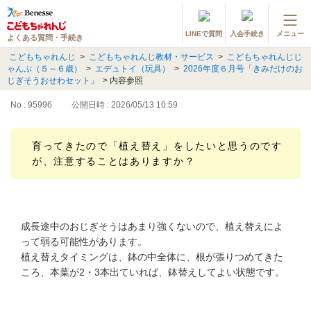
LINEで質問
入会手続き
メニュー
よくある質問・手続き
登録情報の変更・各種お手続き
こどもちゃれんじ
>
こどもちゃれんじ教材・サービス
>
こどもちゃれんじじ
ゃんぷ（５～６歳）
>
エデュトイ（玩具）
>
2026年度６月号「きみだけのお
会員ページへログイン
じぎそうおせわセット」
>
内容参照
お客様サポート(手続き・照会)
No : 95996
公開日時 : 2026/05/13 10:59
よくある質問・お問い合わせ
育ってきたので「植え替え」をしたいと思うのです
が、注意することはありますか？
カテゴリーから探す
お問い合わせ窓口
成長途中のおじぎそうはあまり強くないので、植え替えによ
他の講座のよくある質問・手続きはこちら
って弱る可能性があります。
植え替えタイミングは、鉢の中全体に、根が張りつめてきた
進研ゼミ 小学講座
ころ、本葉が2・3本出ていれば、鉢替えしてよい状態です。
進研ゼミ 中学講座