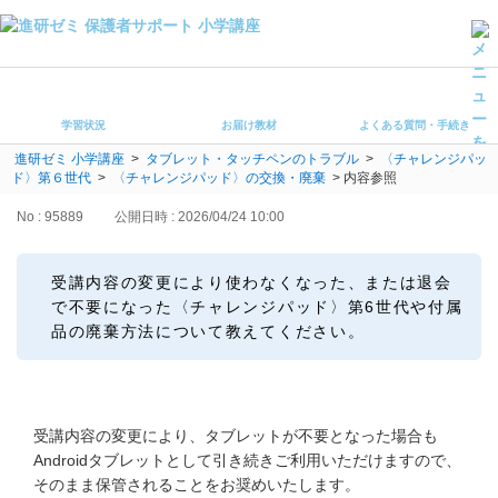
学習状況
お届け教材
学習状況
お届け教材
よくある質問・手続き
よくある質問・手続き
進研ゼミ 小学講座
>
タブレット・タッチペンのトラブル
>
〈チャレンジパッ
保護者サポート小学講座 トップ
ド〉第６世代
>
〈チャレンジパッド〉の交換・廃棄
>
内容参照
No : 95889
公開日時 : 2026/04/24 10:00
登録情報の変更・各種お手続き
会員ページへログイン
受講内容の変更により使わなくなった、または退会
お客様サポート(手続き・照会)
で不要になった〈チャレンジパッド〉第6世代や付属
品の廃棄方法について教えてください。
よくある質問・お問い合わせ
カテゴリーから探す
受講内容の変更により、タブレットが不要となった場合も
お問い合わせ窓口
Androidタブレットとして引き続きご利用いただけますので、
そのまま保管されることをお奨めいたします。