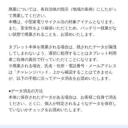
他の講座のよくある質問・手続きはこちら
廃棄については、各自治体の指示（地域の条例）にしたがっ
て廃棄してください。
こどもちゃれんじ
本機は、小型家電リサイクル法の対象アイテムとなります。
また、安全性をより確保いただくため、バッテリー残量がな
進研ゼミ 中学講座
い状態で廃棄されることを、お奨めいたします。
進研ゼミ 中学講座 中高一貫
タブレット本体を廃棄される場合は、残されたデータが漏洩
してしまわないよう、適切に処理することはタブレット利用
進研ゼミ 高校講座
者ご自身の責任で行っていただくことになります。
※廃棄される場合、氏名・住所・電話番号・メールアドレス
は「チャレンジパッド」上から確認することはできません
進研ゼミ小学講座のご紹介はこちら
が、以下の手順に沿ってデータ消去をお奨めいたします。
●データ消去の方法
会員サイト(お子様用)はこちら
本体に保存されたデータがある場合は、お客様ご自身で消去
ください。とくに、個人が特定されるようなデータを保存し
ていないかチェックをお奨めいたします。