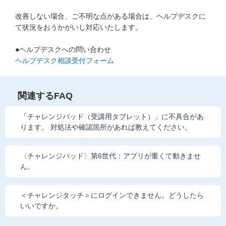
他の講座のよくある質問・手続きはこちら
改善しない場合、ご不明な点がある場合は、ヘルプデスクに
て状況をおうかがいし対応いたします。
こどもちゃれんじ
●ヘルプデスクへの問い合わせ
進研ゼミ 中学講座
ヘルプデスク相談受付フォーム
進研ゼミ 中学講座 中高一貫
関連するFAQ
進研ゼミ 高校講座
「チャレンジパッド（受講用タブレット）」に不具合があ
ります。 対処法や確認箇所があれば教えてください。
進研ゼミ小学講座のご紹介はこちら
〈チャレンジパッド〉第6世代：アプリが重くて動きませ
ん。
会員サイト(お子様用)はこちら
＜チャレンジタッチ＞にログインできません。どうしたら
いいですか。