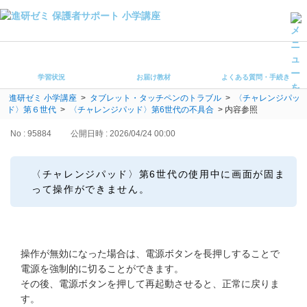
学習状況
お届け教材
学習状況
お届け教材
よくある質問・手続き
よくある質問・手続き
進研ゼミ 小学講座
>
タブレット・タッチペンのトラブル
>
〈チャレンジパッ
保護者サポート小学講座 トップ
ド〉第６世代
>
〈チャレンジパッド〉第6世代の不具合
>
内容参照
No : 95884
公開日時 : 2026/04/24 00:00
登録情報の変更・各種お手続き
会員ページへログイン
〈チャレンジパッド〉第6世代の使用中に画面が固ま
お客様サポート(手続き・照会)
って操作ができません。
よくある質問・お問い合わせ
カテゴリーから探す
操作が無効になった場合は、電源ボタンを長押しすることで
電源を強制的に切ることができます。
お問い合わせ窓口
その後、電源ボタンを押して再起動させると、正常に戻りま
す。