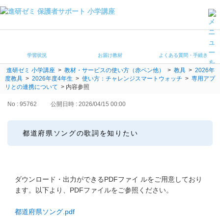
学習状況
お届け教材
学習状況
お届け教材
よくある質問・手続き
よくある質問・手続き
進研ゼミ 小学講座
>
教材・サービスの使い方（赤ペン他）
>
教具
>
2026年
保護者サポート小学講座 トップ
度教具
>
2026年度4年生
>
使い方：チャレンジスマートウォッチ
>
専用アプ
リとの連携について
>
内容参照
登録情報の変更・各種お手続き
No : 95762
公開日時 : 2026/04/15 00:00
会員ページへログイン
お客様サポート(手続き・照会)
都道府県ソングの歌詞を知りたい
よくある質問・お問い合わせ
カテゴリーから探す
ダウンロード・出力ができるPDFファイ ルをご用意しており
ます。以下より、PDFファイルをご参照ください。
お問い合わせ窓口
都道府県ソング.pdf