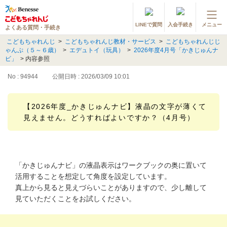
LINEで質問
入会手続き
メニュー
よくある質問・手続き
登録情報の変更・各種お手続き
こどもちゃれんじ
>
こどもちゃれんじ教材・サービス
>
こどもちゃれんじじ
ゃんぷ（５～６歳）
>
エデュトイ（玩具）
>
2026年度4月号「かきじゅんナ
会員ページへログイン
ビ」
>
内容参照
お客様サポート(手続き・照会)
No : 94944
公開日時 : 2026/03/09 10:01
よくある質問・お問い合わせ
【2026年度_かきじゅんナビ】液晶の文字が薄くて
見えません。どうすればよいですか？（4月号）
カテゴリーから探す
お問い合わせ窓口
「かきじゅんナビ」の液晶表示はワークブックの奥に置いて
他の講座のよくある質問・手続きはこちら
活用することを想定して角度を設定しています。
真上から見ると見えづらいことがありますので、少し離して
進研ゼミ 小学講座
見ていただくことをお試しください。
進研ゼミ 中学講座