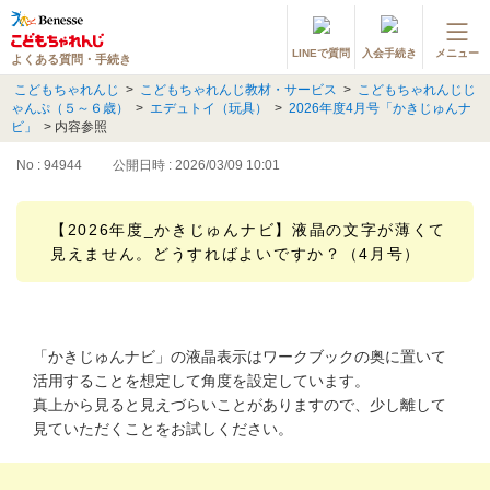
LINEで質問
入会手続き
メニュー
よくある質問・手続き
登録情報の変更・各種お手続き
こどもちゃれんじ
>
こどもちゃれんじ教材・サービス
>
こどもちゃれんじじ
ゃんぷ（５～６歳）
>
エデュトイ（玩具）
>
2026年度4月号「かきじゅんナ
会員ページへログイン
ビ」
>
内容参照
お客様サポート(手続き・照会)
No : 94944
公開日時 : 2026/03/09 10:01
よくある質問・お問い合わせ
【2026年度_かきじゅんナビ】液晶の文字が薄くて
見えません。どうすればよいですか？（4月号）
カテゴリーから探す
お問い合わせ窓口
「かきじゅんナビ」の液晶表示はワークブックの奥に置いて
他の講座のよくある質問・手続きはこちら
活用することを想定して角度を設定しています。
真上から見ると見えづらいことがありますので、少し離して
進研ゼミ 小学講座
見ていただくことをお試しください。
進研ゼミ 中学講座