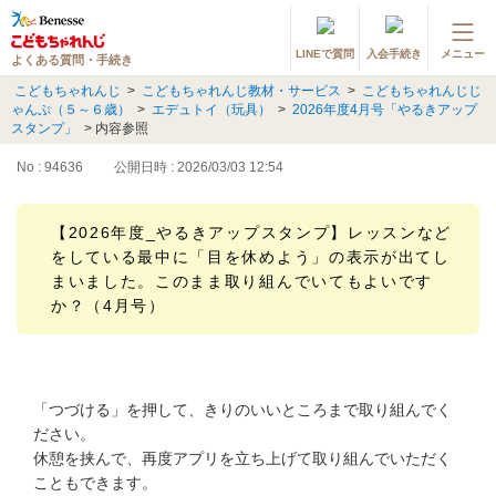
LINEで質問
入会手続き
メニュー
よくある質問・手続き
登録情報の変更・各種お手続き
こどもちゃれんじ
>
こどもちゃれんじ教材・サービス
>
こどもちゃれんじじ
ゃんぷ（５～６歳）
>
エデュトイ（玩具）
>
2026年度4月号「やるきアップ
会員ページへログイン
スタンプ」
>
内容参照
お客様サポート(手続き・照会)
No : 94636
公開日時 : 2026/03/03 12:54
よくある質問・お問い合わせ
【2026年度_やるきアップスタンプ】レッスンなど
をしている最中に「目を休めよう」の表示が出てし
カテゴリーから探す
まいました。このまま取り組んでいてもよいです
か？（4月号）
お問い合わせ窓口
他の講座のよくある質問・手続きはこちら
「つづける」を押して、きりのいいところまで取り組んでく
進研ゼミ 小学講座
ださい。
休憩を挟んで、再度アプリを立ち上げて取り組んでいただく
進研ゼミ 中学講座
こともできます。