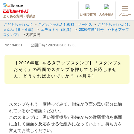
LINEで質問
入会手続き
メニュー
よくある質問・手続き
登録情報の変更・各種お手続き
こどもちゃれんじ
>
こどもちゃれんじ教材・サービス
>
こどもちゃれんじじ
ゃんぷ（５～６歳）
>
エデュトイ（玩具）
>
2026年度4月号「やるきアップ
会員ページへログイン
スタンプ」
>
内容参照
お客様サポート(手続き・照会)
No : 94631
公開日時 : 2026/03/03 12:33
よくある質問・お問い合わせ
【2026年度_やるきアップスタンプ】「スタンプを
おそう」の画面でスタンプを押しても反応しませ
カテゴリーから探す
ん。どうすればよいですか？（4月号）
お問い合わせ窓口
他の講座のよくある質問・手続きはこちら
スタンプをもう一度持ってみて、指先が側面の黒い部分に触
れているかご確認ください。
進研ゼミ 小学講座
このスタンプは、黒い導電樹脂が指先からの微弱電流を底面
に通して画面を反応させる仕組みになっています。持ち方を
進研ゼミ 中学講座
変えてお試しください。