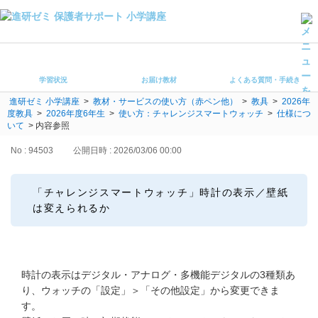
学習状況
お届け教材
学習状況
お届け教材
よくある質問・手続き
よくある質問・手続き
進研ゼミ 小学講座
>
教材・サービスの使い方（赤ペン他）
>
教具
>
2026年
保護者サポート小学講座 トップ
度教具
>
2026年度6年生
>
使い方：チャレンジスマートウォッチ
>
仕様につ
いて
>
内容参照
登録情報の変更・各種お手続き
No : 94503
公開日時 : 2026/03/06 00:00
会員ページへログイン
お客様サポート(手続き・照会)
「チャレンジスマートウォッチ」時計の表示／壁紙
は変えられるか
よくある質問・お問い合わせ
カテゴリーから探す
時計の表示はデジタル・アナログ・多機能デジタルの3種類あ
お問い合わせ窓口
り、ウォッチの「設定」＞「その他設定」から変更できま
す。